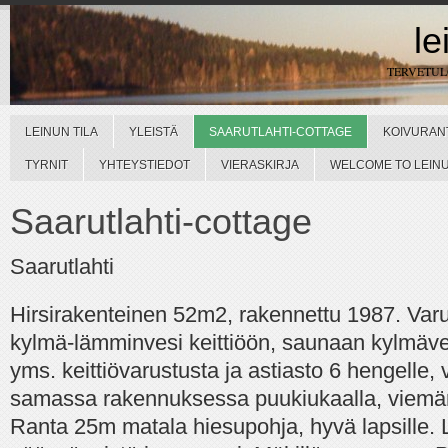
le
TERVETU
LEINUN TILA
YLEISTÄ
SAARUTLAHTI-COTTAGE
KOIVURAN
TYRNIT
YHTEYSTIEDOT
VIERASKIRJA
WELCOME TO LEINUN
Saarutlahti-cottage
Saarutlahti
Hirsirakenteinen 52m2, rakennettu 1987. Var
kylmä-lämminvesi keittiöön, saunaan kylmäve
yms. keittiövarustusta ja astiasto 6 hengelle,
samassa rakennuksessa puukiukaalla, viemär
Ranta 25m matala hiesupohja, hyvä lapsille.