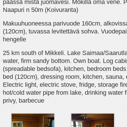
päässä mistä juomavesi. Mökillä oma vene. Pi
Naapuri n 50m (Koivuranta)
Makuuhuoneessa parivuode 160cm, alkovissa
(120cm), tuvassa levitettävä sohva. Vuodepa
hengelle
25 km south of Mikkeli. Lake Saimaa/Saarutla
water, firm sandy bottom. Own boat. Log cabi
(spreadable bedsofa), kitchen, bedroom beds
bed (120cm), dressing room, kitchen, sauna,
Electric light, electric stove, fridge, storage fi
hot/cold water pipe from lake, drinking water 
privy, barbecue