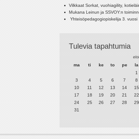
Vilkkaat Sorkat, vuohiagility, kotielä
Mukana Leinun ja SSVOY:n toiminnoi
Yhteisöpedagogiopiskelija 3. vuosi
Tulevia tapahtumia
elo
ma
ti
ke
to
pe
la
1
3
4
5
6
7
8
10
11
12
13
14
15
17
18
19
20
21
22
24
25
26
27
28
29
31