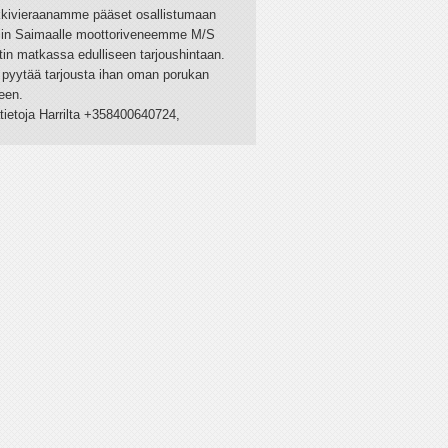
kivieraanamme pääset osallistumaan
kiin Saimaalle moottoriveneemme M/S
in matkassa edulliseen tarjoushintaan.
 pyytää tarjousta ihan oman porukan
een.
tietoja Harrilta +358400640724,