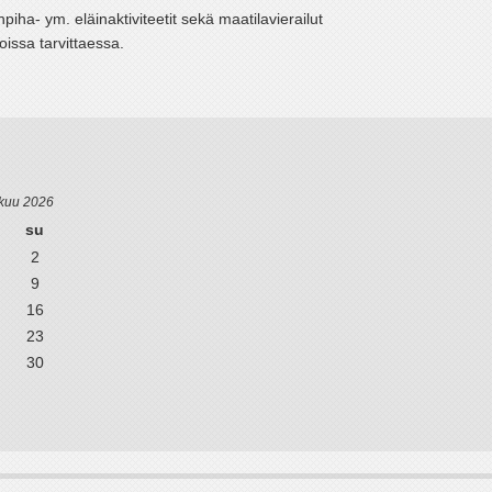
inpiha- ym. eläinaktiviteetit sekä maatilavierailut
ssa tarvittaessa.
kuu 2026
su
2
9
16
23
30