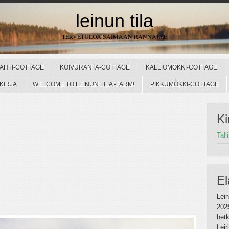
leinun tila
TERVETULOA SAIMAAN RANNALLE
AHTI-COTTAGE
KOIVURANTA-COTTAGE
KALLIOMÖKKI-COTTAGE
KIRJA
WELCOME TO LEINUN TILA -FARM!
PIKKUMÖKKI-COTTAGE
Ki
Tall
El
Lein
202
hetk
Lei