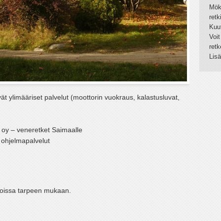
Mök
ret
Kuut
Voit
retk
Lisä
yvät ylimääriset palvelut (moottorin vuokraus, kalastusluvat,
 oy – veneretket Saimaalle
 ohjelmapalvelut
oissa tarpeen mukaan.