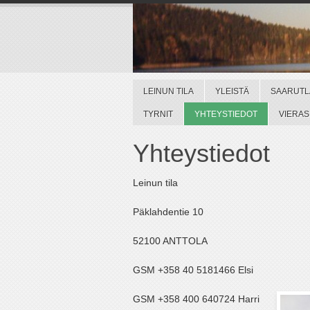
LEINUN TILA
YLEISTÄ
SAARUTL
TYRNIT
YHTEYSTIEDOT
VIERAS
Yhteystiedot
Leinun tila
Päklahdentie 10
52100 ANTTOLA
GSM +358 40 5181466 Elsi
GSM +358 400 640724 Harri