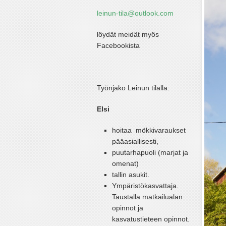
leinun-tila@outlook.com
löydät meidät myös
Facebookista
Työnjako Leinun tilalla:
Elsi
hoitaa mökkivaraukset
pääasiallisesti,
puutarhapuoli (marjat ja
omenat)
tallin asukit.
Ympäristökasvattaja.
Taustalla matkailualan
opinnot ja
kasvatustieteen opinnot.