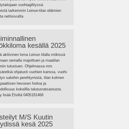
itytaitojaan vuohiagilityssä.
eistä tarkemmin Leinun-tilan eläimien
ta nettisivuilta
iminnallinen
kkiloma kesällä 2025
ä aktiivinen loma Leinun tilalla mökissä
aan rannalla majoittuen ja maatilan
imiin tutustuen. Ohjelmassa mm.
äretkiä ohjatusti vuohien kanssa, vuohi-
ityn saloihin perehtymistä, tilan kolmen
paattisen hevosen hoitoa ja
ollisuus kokeillla talutusratsastusta.
y lisää Elsiltä 0405181466
steilyt M/S Kuutin
ydissä kesä 2025