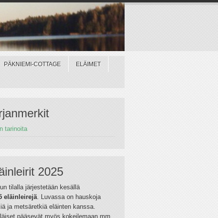
PÄKNIEMI-COTTAGE
ELÄIMET
rjanmerkit
in tarinoita
äinleirit 2025
un tilalla järjestetään kesällä
5 eläinleirejä
. Luvassa on hauskoja
iä ja metsäretkiä eläinten kanssa.
riläiset pääsevät myös kokeilemaan mm.