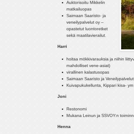
Auktorisoitu Mikkelin
matkailuopas
Saimaan Saaristo- ja
veneilypalvelut oy –
opastetut luontoretket
sekä maatilavierailut.
Harri
hoitaa mökkivarauksia ja niihin liitt
mahdolliset vene-asiat)
virallinen kalastusopas
Saimaan Saaristo ja Veneilypalvelut
Kuivapukukellunta, Kippari kisa- ym
Joni
Restonomi
Mukana Leinun ja SSVOY:n toiminn
Henna