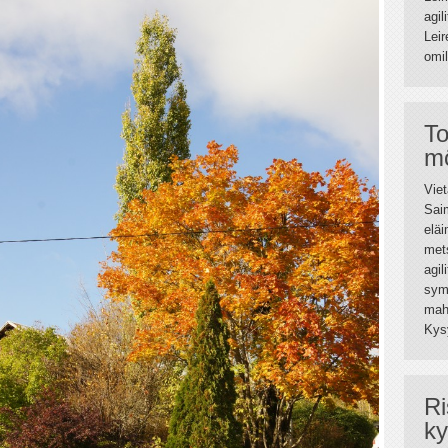
agil
Leir
omil
To
mö
Viet
Saim
elä
mets
agil
sym
mahd
Kys
Ri
ky