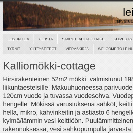
le
TERVETU
LEINUN TILA
YLEISTÄ
SAARUTLAHTI-COTTAGE
KOIVURAN
TYRNIT
YHTEYSTIEDOT
VIERASKIRJA
WELCOME TO LEINUN
Kalliomökki-cottage
Hirsirakenteinen 52m2 mökki. valmistunut 1989
liikuntaesteisille! Makuuhuoneessa parivuod
120cm vuode ja tuvassa vuodesohva. Vuodep
hengelle. Mökissä varustuksena sähköt, keitt
hella, mikro, kahvinkeitin ja astiasto 6 hengell
kylmä/lämmin vesi keittiöön. Puulämmittein
rakennuksessa, vesi sähköpumpulla järvestä.