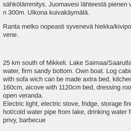
sähkölämmitys. Juomavesi lähteestä pienen
n 300m. Ulkona kuivakäymälä.
Ranta melko nopeasti syvenevä hiekka/kivipo
vene.
25 km south of Mikkeli. Lake Saimaa/Saarutla
water, firm sandy bottom. Own boat. Log cabi
with sofa wich can be made axtra bed, kitch
160cm, alcove with 1120cm bed, dressing roo
open veranda.
Electric light, electric stove, fridge, storage fi
hot/cold water pipe from lake, drinking water 
privy, barbecue