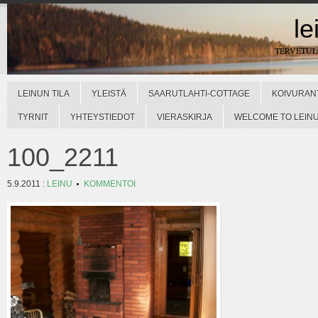
le
TERVETU
LEINUN TILA
YLEISTÄ
SAARUTLAHTI-COTTAGE
KOIVURAN
TYRNIT
YHTEYSTIEDOT
VIERASKIRJA
WELCOME TO LEINUN
100_2211
5.9.2011
:
LEINU
KOMMENTOI