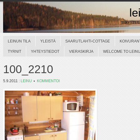
le
TERVETU
LEINUN TILA
YLEISTÄ
SAARUTLAHTI-COTTAGE
KOIVURAN
TYRNIT
YHTEYSTIEDOT
VIERASKIRJA
WELCOME TO LEINUN
100_2210
5.9.2011
:
LEINU
KOMMENTOI