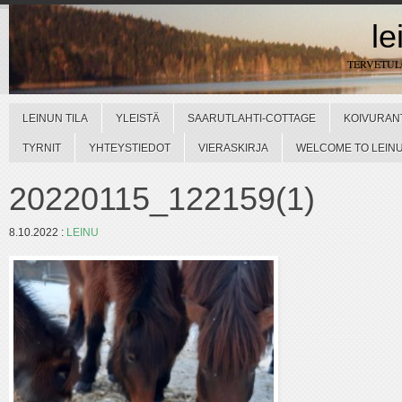
le
TERVETU
LEINUN TILA
YLEISTÄ
SAARUTLAHTI-COTTAGE
KOIVURAN
TYRNIT
YHTEYSTIEDOT
VIERASKIRJA
WELCOME TO LEINUN
20220115_122159(1)
8.10.2022
:
LEINU