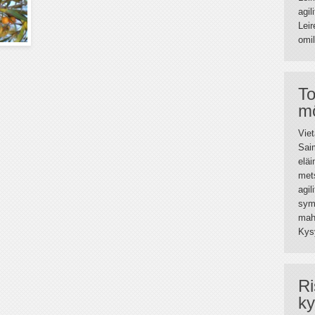
agil
Leir
omil
To
mö
Viet
Saim
elä
mets
agil
sym
mahd
Kys
Ri
ky