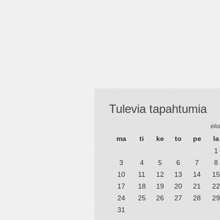
Tulevia tapahtumia
elo
ma
ti
ke
to
pe
la
1
3
4
5
6
7
8
10
11
12
13
14
15
17
18
19
20
21
22
24
25
26
27
28
29
31