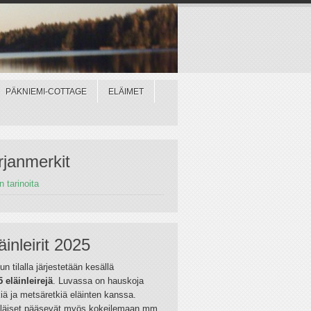
PÄKNIEMI-COTTAGE
ELÄIMET
rjanmerkit
in tarinoita
äinleirit 2025
un tilalla järjestetään kesällä
5 eläinleirejä
. Luvassa on hauskoja
iä ja metsäretkiä eläinten kanssa.
riläiset pääsevät myös kokeilemaan mm.