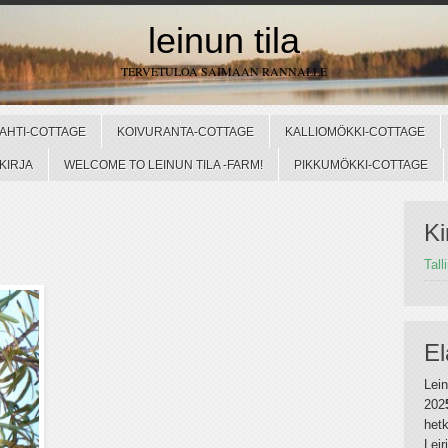
leinun tila
TERVETULOA SAIMAAN RANNALLE
AHTI-COTTAGE
KOIVURANTA-COTTAGE
KALLIOMÖKKI-COTTAGE
KIRJA
WELCOME TO LEINUN TILA -FARM!
PIKKUMÖKKI-COTTAGE
Ki
Tall
El
Lein
202
hetk
Lei