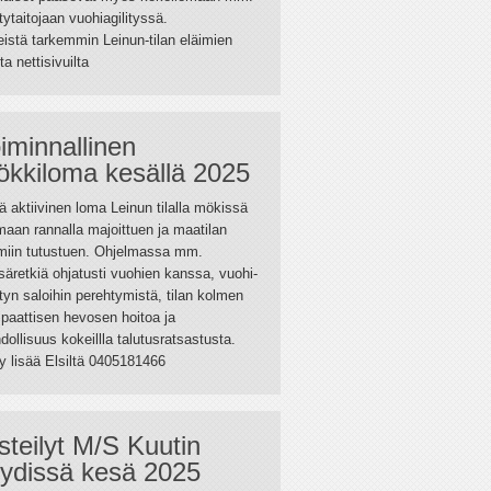
itytaitojaan vuohiagilityssä.
eistä tarkemmin Leinun-tilan eläimien
ta nettisivuilta
iminnallinen
kkiloma kesällä 2025
ä aktiivinen loma Leinun tilalla mökissä
aan rannalla majoittuen ja maatilan
imiin tutustuen. Ohjelmassa mm.
äretkiä ohjatusti vuohien kanssa, vuohi-
ityn saloihin perehtymistä, tilan kolmen
paattisen hevosen hoitoa ja
ollisuus kokeillla talutusratsastusta.
y lisää Elsiltä 0405181466
steilyt M/S Kuutin
ydissä kesä 2025