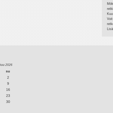
Mök
ret
Kuut
Voit
retk
Lisä
kuu 2026
su
2
9
16
23
30